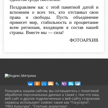
Поздравляем вас с этой памятной датой и
вспомним о всех тех, кто отстаивал свои
права и свободы. Пусть объединение
принесет мир, стабильность и процветание
всем регионам, входящим в состав нашей
страны. Вместе мы — сила!
ФОТОАРХИВ
Пользуясь нашим сайтом, вы соглашаетесь с политикой
обработки персональных данных а также с тем что наш
веб-сайт и другие подключенные к веб-сайту сторонние
2026 г. kultura-uvat.ru
сервисы используют cookies такие как "Госуслуги",
Вход
"PRO.Культура", "Спутник аналитика".
Карта сайта