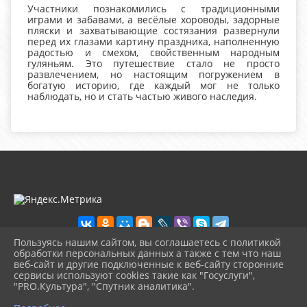
Участники познакомились с традиционными
играми и забавами, а весёлые хороводы, задорные
пляски и захватывающие состязания развернули
перед их глазами картину праздника, наполненную
радостью и смехом, свойственным народным
гуляньям. Это путешествие стало не просто
развлечением, но настоящим погружением в
богатую историю, где каждый мог не только
наблюдать, но и стать частью живого наследия.
Пользуясь нашим сайтом, вы соглашаетесь с политикой
обработки персональных данных а также с тем что наш
веб-сайт и другие подключенные к веб-сайту сторонние
2026 г. kultura-uvat.ru
сервисы используют cookies такие как "Госуслуги",
Вход
"PRO.Культура", "Спутник аналитика".
Карта сайта
^
Политика обработки персональных данных