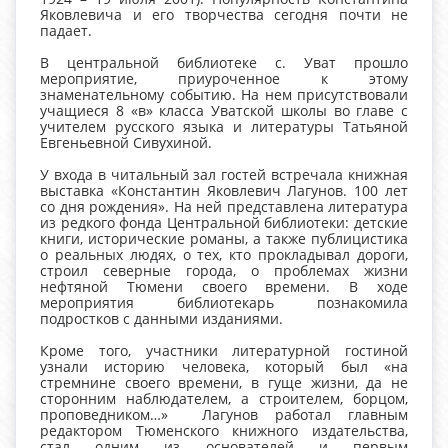
Яковлевича и его творчества сегодня почти не
падает.
В центральной библиотеке с. Уват прошло
мероприятие, приуроченное к этому
знаменательному событию. На нем присутствовали
учащиеся 8 «в» класса Уватской школы во главе с
учителем русского языка и литературы Татьяной
Евгеньевной Сивухиной.
У входа в читальный зал гостей встречала книжная
выставка «Константин Яковлевич Лагунов. 100 лет
со дня рождения». На ней представлена литература
из редкого фонда Центральной библиотеки: детские
книги, исторические романы, а также публицистика
о реальных людях, о тех, кто прокладывал дороги,
строил северные города, о проблемах жизни
нефтяной Тюмени своего времени. В ходе
мероприятия библиотекарь познакомила
подростков с данными изданиями.
Кроме того, участники литературной гостиной
узнали историю человека, который был «на
стремнине своего времени, в гуще жизни, да не
сторонним наблюдателем, а строителем, борцом,
проповедником…» Лагунов работал главным
редактором Тюменского книжного издательства,
стал одним из основателей и первым