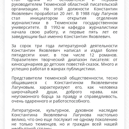
руководителем Тюменской областной писательской
организации. На этой должности Константин
Яковлевич проработал 20 лет. В 1988 году Лагунов
стал инициатором открытия отделения
журналистики в Тюменском государственном
университете. В 1992-м кафедра журналистики
начала свою работу, и первые пять лет ее
заведующим был именно Константин Яковлевич.
За сорок три года литературной деятельности
Константин Яковлевич написал и издал более
пятидесяти книг, в том числе 12 романов.
Поразителен творческий диапазон писателя: от
киносценариев до детских повестей-сказок. Много и
успешно работал в жанрах публицистики.
Представители тюменской общественности, тесно
общавшиеся с Константином Яковлевичем
Лагуновым, характеризуют его, как человека
широчайшей души, доброго нрава, как
неугомонного борца за правду и справедливость,
очень одаренного и работоспособного.
Литературное, культурное, духовное наследие
Константина Яковлевича Лагунова настолько
велико, что оно еще послужит не одному поколению
не только тюменцев, но и граждан всей нашей
необъятной страны.