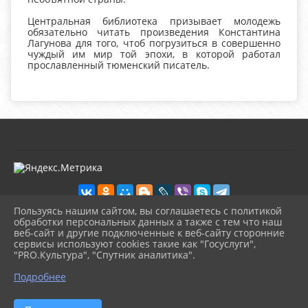
Центральная библиотека призывает молодежь
обязательно читать произведения Константина
Лагунова для того, чтоб погрузиться в совершенно
чуждый им мир той эпохи, в которой работал
прославленный тюменский писатель.
Пользуясь нашим сайтом, вы соглашаетесь с политикой
обработки персональных данных а также с тем что наш
веб-сайт и другие подключенные к веб-сайту сторонние
2026 г. kultura-uvat.ru
сервисы используют cookies такие как "Госуслуги",
Вход
"PRO.Культура", "Спутник аналитика".
Карта сайта
^
Политика обработки персональных данных
Подробнее
Сделано на KubCMS