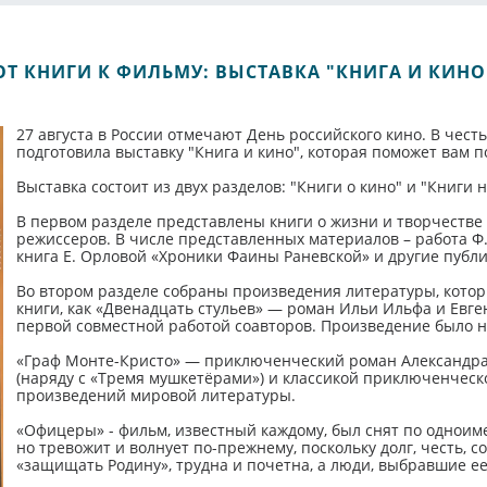
ОТ КНИГИ К ФИЛЬМУ: ВЫСТАВКА "КНИГА И КИНО
27 августа в России отмечают День российского кино. В чест
подготовила выставку "Книга и кино", которая поможет вам 
Выставка состоит из двух разделов: "Книги о кино" и "Книги н
В первом разделе представлены книги о жизни и творчестве 
режиссеров. В числе представленных материалов – работа Ф.
книга Е. Орловой «Хроники Фаины Раневской» и другие публ
Во втором разделе собраны произведения литературы, котор
книги, как «Двенадцать стульев» — роман Ильи Ильфа и Евг
первой совместной работой соавторов. Произведение было 
«Граф Монте-Кристо» — приключенческий роман Александра
(наряду с «Тремя мушкетёрами») и классикой приключенческ
произведений мировой литературы.
«Офицеры» - фильм, известный каждому, был снят по одноиме
но тревожит и волнует по-прежнему, поскольку долг, честь, 
«защищать Родину», трудна и почетна, а люди, выбравшие ее