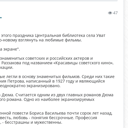
47
"
ь этого праздника Центральная библиотека села Уват
по-новому взглянуть на любимые фильмы.
а экране".
знаменитых советских и российских актеров и
 Раззакова под названием «Красавицы советского кино»,
икации.
ые легли в основу знаменитых фильмов. Среди них такие
ения Петрова, написанный в 1927 году и являющийся
неоднократно экранизировано.
 Дюма. Считается одним из двух главных романов Дюма
ого романа. Одно из наиболее экранизируемых
нной повести Бориса Васильева почти сорок лет назад,
совесть, любовь - понятия бессрочные. Профессия
, - бесстрашны и мужественны.