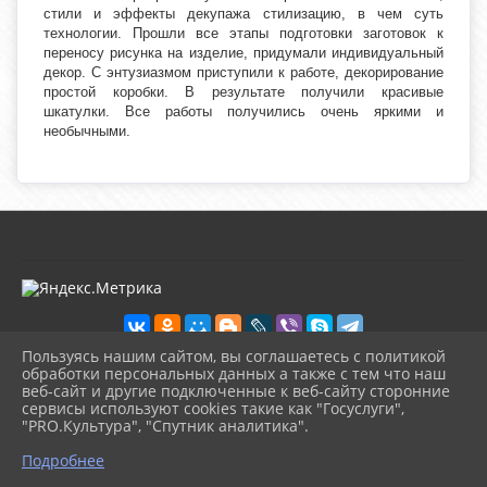
стили и эффекты декупажа стилизацию, в чем суть
технологии. Прошли все этапы подготовки заготовок к
переносу рисунка на изделие, придумали индивидуальный
декор. С энтузиазмом приступили к работе, декорирование
простой коробки. В результате получили красивые
шкатулки. Все работы получились очень яркими и
необычными.
Пользуясь нашим сайтом, вы соглашаетесь с политикой
обработки персональных данных а также с тем что наш
веб-сайт и другие подключенные к веб-сайту сторонние
2026 г. kultura-uvat.ru
сервисы используют cookies такие как "Госуслуги",
Вход
"PRO.Культура", "Спутник аналитика".
Карта сайта
^
Политика обработки персональных данных
Подробнее