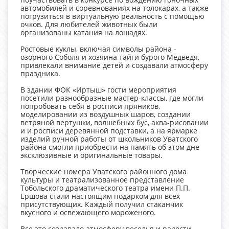
автомобилей и соревнованиях на толокарах, а также
погрузиться в виртуальную реальность с помощью
очков. Для любителей животных были
организованы катания на лошадях.
Ростовые куклы, включая символы района -
озорного Соболя и хозяина тайги бурого Медведя,
привлекали внимание детей и создавали атмосферу
праздника.
В здании ФОК «Иртыш» гости мероприятия
посетили разнообразные мастер-классы, где могли
попробовать себя в росписи пряников,
моделировании из воздушных шаров, создании
ветряной вертушки, волшебных бус, аква-рисовании
и и росписи деревянной подставки, а на ярмарке
изделий ручной работы от школьников Уватского
района смогли приобрести на память об этом дне
эксклюзивные и оригинальные товары.
Творческие номера Уватского районного дома
культуры и театрализованное представление
Тобольского драматического театра имени П.П.
Ершова стали настоящим подарком для всех
присутствующих. Каждый получил стаканчик
вкусного и освежающего мороженого.
Все это создавало атмосферу веселья и радости,