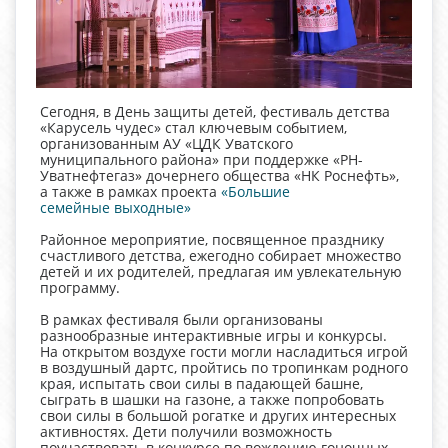
Сегодня, в День защиты детей, фестиваль детства
«Карусель чудес» стал ключевым событием,
организованным АУ «ЦДК Уватского
муниципального района» при поддержке «РН-
Уватнефтегаз» дочернего общества «НК Роснефть»,
а также в рамках проекта
«Большие
семейные выходные»
Районное мероприятие, посвященное празднику
счастливого детства, ежегодно собирает множество
детей и их родителей, предлагая им увлекательную
программу.
В рамках фестиваля были организованы
разнообразные интерактивные игры и конкурсы.
На открытом воздухе гости могли насладиться игрой
в воздушный дартс, пройтись по тропинкам родного
края, испытать свои силы в падающей башне,
сыграть в шашки на газоне, а также попробовать
свои силы в большой рогатке и других интересных
активностях. Дети получили возможность
поучаствовать в конкурсе по вождению гоночных