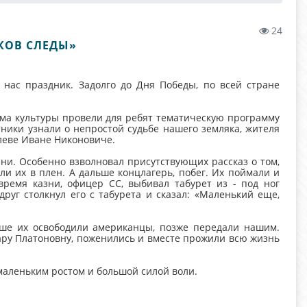
24
КОВ СЛЕДЫ»
нас праздник. Задолго до Дня Победы, по всей стране
ма культуры провели для ребят тематическую программу
тники узнали о непростой судьбе нашего земляка, жителя
леве Иване Никоновиче.
ни. Особенно взволновал присутствующих рассказ о том,
и их в плен. А дальше концлагерь, побег. Их поймали и
ремя казни, офицер СС, выбивал табурет из - под ног
уг столкнул его с табурета и сказал: «Маленький еще,
ьше их освободили американцы, позже передали нашим.
ару Платоновну, поженились и вместе прожили всю жизнь
 маленьким ростом и большой силой воли.