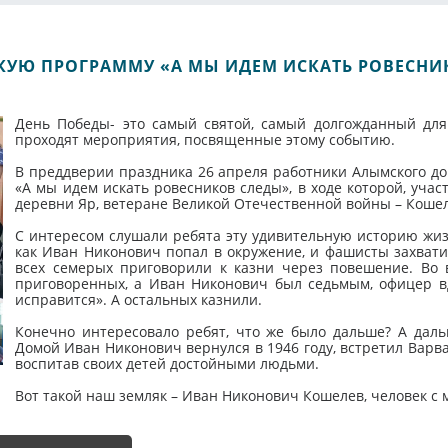
КУЮ ПРОГРАММУ «А МЫ ИДЕМ ИСКАТЬ РОВЕСНИ
День Победы- это самый святой, самый долгожданный для 
проходят мероприятия, посвященные этому событию.
В преддверии праздника 26 апреля работники Алымского до
«А мы идем искать ровесников следы», в ходе которой, учас
деревни Яр, ветеране Великой Отечественной войны – Коше
С интересом слушали ребята эту удивительную историю жиз
как Иван Никонович попал в окружение, и фашисты захватил
всех семерых приговорили к казни через повешение. Во в
приговоренных, а Иван Никонович был седьмым, офицер вдр
исправится». А остальных казнили.
Конечно интересовало ребят, что же было дальше? А дал
Домой Иван Никонович вернулся в 1946 году, встретил Варв
воспитав своих детей достойными людьми.
Вот такой наш земляк – Иван Никонович Кошелев, человек с