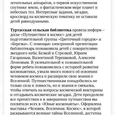
летательных аппаратов, о первом искусственном
спутнике земли, о фантастическом мире планет и
небесных тел. Интересные задания, загадки,
кроссворд на космическую тематику не оставили
детей равнодушными.
Туртасская сельская библиотека
провела информ –
досье «Путешествие в космос» для детей
подготовительной группы «Цветочный городок» и
«Березка». С помощью электронной презентации
библиотекарь познакомила детей с покорителями
звездного неба: Белкой и Стрелкой, Юрием
Гагариным, Валентиной Терешковой, Алексеем
Леоновым. В увлекательной и познавательной
форме ребята познакомились с историей развития
космонавтики, узнали много нового об освоении
человеком космоса и расширили свои знания о
Вселенной. Путешественникам понадобились не
только сила и ловкость, но и знания и смекалка,
чтобы отвечать на вопросы космической викторины
и отгадывать космические загадки. Дети преодолели
все препятствия и в завершении путешествия мы
посвятили всех в «Юные космонавты». Оформлена
выставка «Человек. Вселенная. Космос», в которой
раскрываются великие тайны Вселенной, доступна