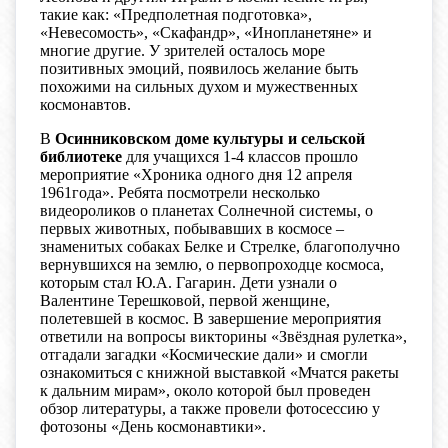
такие как: «Предполетная подготовка»,
«Невесомость», «Скафандр», «Инопланетяне» и
многие другие. У зрителей осталось море
позитивных эмоций, появилось желание быть
похожими на сильных духом и мужественных
космонавтов.
В
Осинниковском доме культуры и сельской
библиотеке
для учащихся 1-4 классов прошло
мероприятие «Хроника одного дня 12 апреля
1961года». Ребята посмотрели несколько
видеороликов о планетах Солнечной системы, о
первых животных, побывавших в космосе –
знаменитых собаках Белке и Стрелке, благополучно
вернувшихся на землю, о первопроходце космоса,
которым стал Ю.А. Гагарин. Дети узнали о
Валентине Терешковой, первой женщине,
полетевшей в космос. В завершение мероприятия
ответили на вопросы викторины «Звёздная рулетка»,
отгадали загадки «Космические дали» и смогли
ознакомиться с книжной выставкой «Мчатся ракеты
к дальним мирам», около которой был проведен
обзор литературы, а также провели фотосессию у
фотозоны «День космонавтики».