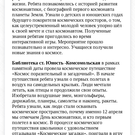
жизни. Ребята познакомились с историей развития
космонавтики, с биографией первого космонавта
планеты Земля. Узнали о детских и юношеских годах
будущего покорителя космических просторов, о том,
как целеустремленный молодой человек упорно шёл
к своей мечте и стал космонавтом. Полученные
знания ребятам пригодились во время
интерактивной игры. Мероприятие прошло
познавательно и интересно. Учащиеся получили
новые знания о космосе.
Библиотека ст. Юность -Комсомольская
в рамках
памятной даты провела космическое путешествие
«Космос поразительный и загадочный». В начале
путешествия ребята узнали о первых полетах в
воздух на самодельных крыльях. Люди мечтали
летать, как птицы и продолжили свои опыты.
Изобретали воздушные змеи, монгольфьеры,
дирижабли, планеры, самолеты и наконец, ракеты.
Ребята узнали, как люди стали осваивать
космическое пространство, почему именно 12 апреля
мы отмечаем День космонавтики, и кто первым
полетел в космос. В процессе космического
путешествия школьники с удовольствием
отгадывали «Космические загадки», поиграли в игру