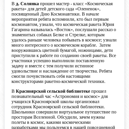
В
д. Солянка
прошел мастер - класс «Космическая
ракета» для детей детского сада «Олененок»,
посвященный Дню Космонавтики. В начале
мероприятия ребята вспомнили, кто был первым
космонавтом, узнали, что космическая ракета Юрия
Гагарина называлась «Восток», послушали рассказ о
знаменитых собаках Белке и Стрелке, которым
удалось раньше человека побывать в космосе; узнали
много интересного о космическом корабле. Затем
вооружившись цветной бумагой, ножницами, дети
приступили к работе по созданию своей ракеты. Все
участники успешно выполнили поставленную
задачу и вместе с тем получили истинное
удовольствие и наслаждение от творчества. Ребята
смогли почувствовать себя настоящими
конструкторами ракетно-космической техники.
В
Красноярской сельской библиотеке
прошел
познавательный час «Астрономия и космос» для
учащихся Красноярской школы организовал
сотрудник Красноярской сельской библиотеки.
Школьники совершили виртуальное путешествие по
просторам Вселенной. Обсудили, зачем нужны
полеты в космос, какими космическими
разработками мы пользуемся в нашей повседневной