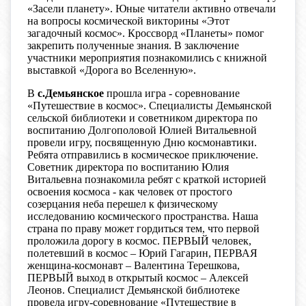
«Засели планету». Юные читатели активно отвечали
на вопросы космической викторины «Этот
загадочный космос». Кроссворд «Планеты» помог
закрепить полученные знания. В заключение
участники мероприятия познакомились с книжной
выставкой «Дорога во Вселенную».
В
с.Демьянское
прошла игра - соревнование
«Путешествие в космос». Специалисты Демьянской
сельской библиотеки и советником директора по
воспитанию Долгополовой Юлией Витальевной
провели игру, посвященную Дню космонавтики.
Ребята отправились в космическое приключение.
Советник директора по воспитанию Юлия
Витальевна познакомила ребят с краткой историей
освоения космоса - как человек от простого
созерцания неба перешел к физическому
исследованию космического пространства. Наша
страна по праву может гордиться тем, что первой
проложила дорогу в космос. ПЕРВЫЙ человек,
полетевший в космос – Юрий Гагарин, ПЕРВАЯ
женщина-космонавт – Валентина Терешкова,
ПЕРВЫЙ выход в открытый космос – Алексей
Леонов. Специалист Демьянской библиотеке
провела игру-соревнование «Путешествие в