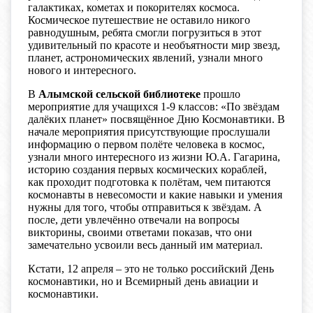
галактиках, кометах и покорителях космоса.
Космическое путешествие не оставило никого
равнодушным, ребята смогли погрузиться в этот
удивительный по красоте и необъятности мир звезд,
планет, астрономических явлений, узнали много
нового и интересного.
В
Алымской сельской библиотеке
прошло
мероприятие для учащихся 1-9 классов: «По звёздам
далёких планет» посвящённое Дню Космонавтики. В
начале мероприятия присутствующие прослушали
информацию о первом полёте человека в космос,
узнали много интересного из жизни Ю.А. Гагарина,
историю создания первых космических кораблей,
как проходит подготовка к полётам, чем питаются
космонавты в невесомости и какие навыки и умения
нужны для того, чтобы отправиться к звёздам. А
после, дети увлечённо отвечали на вопросы
викторины, своими ответами показав, что они
замечательно усвоили весь данный им материал.
Кстати, 12 апреля – это не только российский День
космонавтики, но и Всемирный день авиации и
космонавтики.