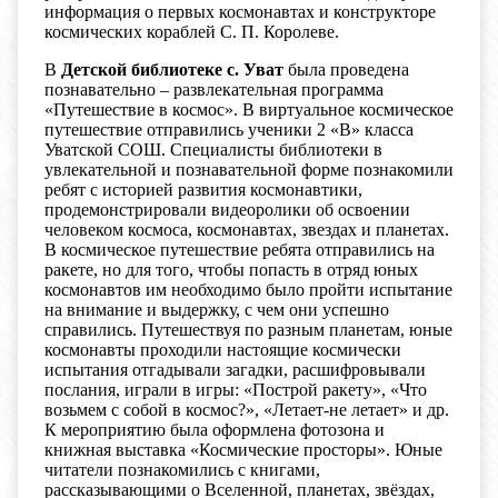
информация о первых космонавтах и конструкторе
космических кораблей С. П. Королеве.
В
Детской библиотеке с. Уват
была проведена
познавательно – развлекательная программа
«Путешествие в космос». В виртуальное космическое
путешествие отправились ученики 2 «В» класса
Уватской СОШ. Специалисты библиотеки в
увлекательной и познавательной форме познакомили
ребят с историей развития космонавтики,
продемонстрировали видеоролики об освоении
человеком космоса, космонавтах, звездах и планетах.
В космическое путешествие ребята отправились на
ракете, но для того, чтобы попасть в отряд юных
космонавтов им необходимо было пройти испытание
на внимание и выдержку, с чем они успешно
справились. Путешествуя по разным планетам, юные
космонавты проходили настоящие космически
испытания отгадывали загадки, расшифровывали
послания, играли в игры: «Построй ракету», «Что
возьмем с собой в космос?», «Летает-не летает» и др.
К мероприятию была оформлена фотозона и
книжная выставка «Космические просторы». Юные
читатели познакомились с книгами,
рассказывающими о Вселенной, планетах, звёздах,