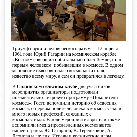
Триумф науки и человеческого разума – 12 апреля
1961 года Юрий Гагарин на космическом корабле
«Восток» совершил орбитальный облет Земли, став
первым человеком, побывавшим в космосе. В одном
мгновение имя советского космонавта стало
известно всему миру, а сам он превратился в легенду.
В
Солянском сельском клубе
для участников
мероприятия организаторы подготовили
познавательно - игровую программу «Покорители
космоса». Гости вспомнили историю об освоения
космоса, о первом полете человека в космос, узнали
много новых профессий, связанных с
космонавтикой. В ходе мероприятия зрители также
вспомнили имена прославленных космонавтов
нашей страны: Ю. Гагарина, В. Терешковой, А.
Леонова и других. Играли в космические игры,