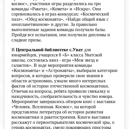
космос», участники игры разделились на три
команды «Ракета», «Комета» и «Искра». Они
соревновались в играх-конкурсах: «Космический
пазл». «Обед космонавта», «Найди общий язык с
инопланетянином» и другие. За правильно
выполненные задания команды получали балы.
Пройдя все испытания, они получили дипломы и
сладкие призы.
В
Центральной библиотеке с.Уват
для
юнармейцев, учащихся 8 «Б» класса Уватской
школы, состоялась квиз - игра «Меж звезд и
галактик». В ходе мероприятия команды
«Космонавты» и «Астронавты», выбирали категории
вопросов, в которых проверили свои знания в
области астрономии, узнали много интересных
фактов об истории отечественной космонавтики.
Отвечая на вопросы, ребята проявили смекалку и
находчивость, сообразительность и чувство юмора.
Мероприятие завершилось обзором книг с выставки
«Человек. Вселенная. Космос», на которой
представлена литература об истории развития
космонавтики и ракетостроения. Книги выставки
расскажут о первооткрывателях космической эры, о
героях-космонавтах, смело покоряющих просторы