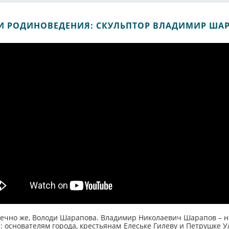
И РОДИНОВЕДЕНИЯ: СКУЛЬПТОР ВЛАДИМИР ША
онечно же, Володи Шарапова. Владимир Николаевич Шарапов – н
: основателям города, крестьянам Елеське Гилеву и Петрушке У