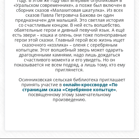
году. В этом же году был впервые опубликован в
«Уральском современнике», а позже был включен в
сборник сказов «Малахитовая шкатулка». Из всех
сказов Павла Петровича Бажова он один
предназначен для малышей. Это светлая история
со счастливым концом. В ней есть волшебство,
обаятельные герои и дивный певучий язык. А ещё
есть звери – кошка и олень, они тоже полноправные
герои этой сказки. Главный герой всю жизнь ищет
сказочного «козлика» – оленя с серебряным
копытцем. Этот волшебный зверь может одарить
драгоценными камнями, надо лишь дождаться
счастливого момента и его увидеть. Но он
показывается не всем подряд, а лишь тому, кто ему
приглянется.
Осинниковская сельская библиотека приглашает
принять участие в
онлайн-кроссворде «По
страницам сказа «Серебряное копытце»
,
посвященному этому замечательному
произведению.