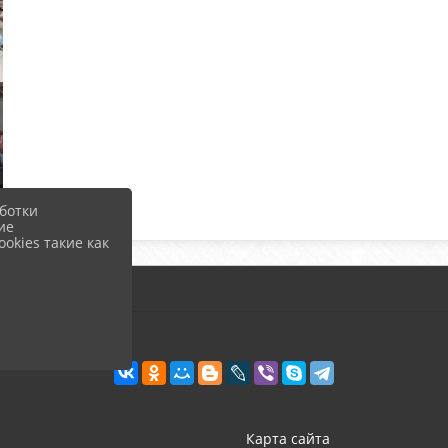
ботки
ие
okies такие как
Карта сайта