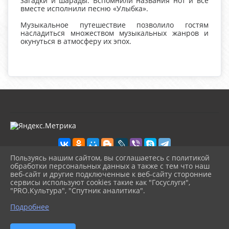
загадки и шарады. Вспомнили названия нот и все
вместе исполнили песню «Улыбка».
Музыкальное путешествие позволило гостям
насладиться множеством музыкальных жанров и
окунуться в атмосферу их эпох.
Пользуясь нашим сайтом, вы соглашаетесь с политикой
обработки персональных данных а также с тем что наш
веб-сайт и другие подключенные к веб-сайту сторонние
2026 г. kultura-uvat.ru
сервисы используют cookies такие как "Госуслуги",
Вход
"PRO.Культура", "Спутник аналитика".
Карта сайта
^
Политика обработки персональных данных
Подробнее
Сделано на KubCMS