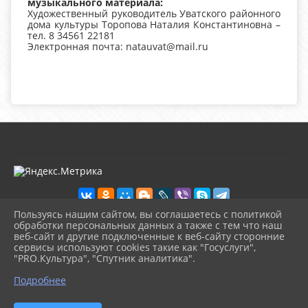
музыкального материала:
Художественный руководитель Уватского районного
дома культуры Торопова Наталия Константиновна –
тел. 8 34561 22181
Электронная почта: natauvat@mail.ru
Пользуясь нашим сайтом, вы соглашаетесь с политикой
обработки персональных данных а также с тем что наш
веб-сайт и другие подключенные к веб-сайту сторонние
2026 г. kultura-uvat.ru
сервисы используют cookies такие как "Госуслуги",
Вход
"PRO.Культура", "Спутник аналитика".
Карта сайта
^
Политика обработки персональных данных
Подробнее
Сделано на KubCMS