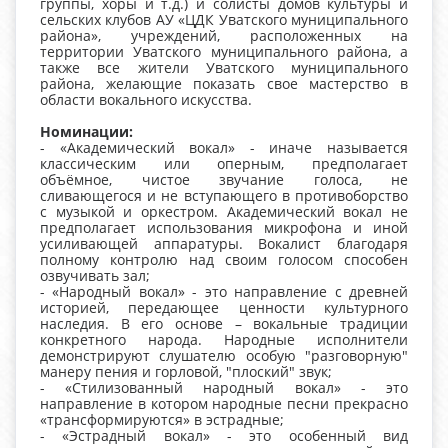
группы, хоры и т.д.) и солисты домов культуры и
сельских клубов АУ «ЦДК Уватского муниципального
района», учреждений, расположенных на
территории Уватского муниципального района, а
также все жители Уватского муниципального
района, желающие показать свое мастерство в
области вокального искусства.
Номинации:
- «Академический вокал» - иначе называется
классическим или оперным, предполагает
объёмное, чистое звучание голоса, не
сливающегося и не вступающего в противоборство
с музыкой и оркестром. Академический вокал не
предполагает использования микрофона и иной
усиливающей аппаратуры. Вокалист благодаря
полному контролю над своим голосом способен
озвучивать зал;
- «Народный вокал» - это направление с древней
историей, передающее ценности культурного
наследия. В его основе – вокальные традиции
конкретного народа. Народные исполнители
демонстрируют слушателю особую "разговорную"
манеру пения и горловой, "плоский" звук;
- «Стилизованный народный вокал» - это
направление в котором народные песни прекрасно
«трансформируются» в эстрадные;
- «Эстрадный вокал» - это особенный вид