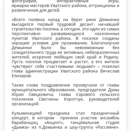
фотографий, интерактивные игры,
ярмарка мастеров Уватского района, аттракционы и
развлечения для детей.
«Всего полвека назад на берег реки Демьянки
высадился первый трудовой десант, начавший
строительство поселка, а сегодня, это один из самых
перспективно развивающихся населенных
пунктов Уватского района. В поселке созданы
хорошие условия для проживания. Благополучие
Демьянки было бы невозможным без
созидательного труда ее активных, небезразличных
жителей, искренне любящих свой край и Родину.
Пусть поселок процветает и растет, а его жители
чувствуют себя счастливыми людьми!» – пожелал
глава администрации Уватского района Вячеслав
Елизаров.
Также слова поздравления прозвучали от главы
муниципального образования, председателя Думы
Юрия Свяцкевича, главы Сорового сельского
поселения Светланы Коротчук, руководителей
организаций.
​Кульминацией праздника стал праздничный
концерт, в котором приняли участие ансамбль
барабанщиц «Акцент», танцевальная студия
«Дымка» из п.Демьянка и шоу-группа «Россияне».