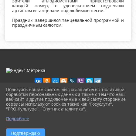
Зрители аплодисментами приветствовали
каждый номер, с удовольствием подпевали
артистам и танцевали под любимые песни.
​Праздник завершился танцевальной программой и
праздничным салютом.
Пользуясь нашим сайтом, вы соглашаетесь с политикой
обработки персональных данных а также с тем что наш
веб-сайт и другие подключенные к веб-сайту сторонние
2026 г. kultura-uvat.ru
сервисы используют cookies такие как "Госуслуги",
Вход
"PRO.Культура", "Спутник аналитика".
Карта сайта
^
Политика обработки персональных данных
Подробнее
Сделано на KubCMS
Разработка и поддержка
Подтверждаю