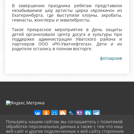
В завершении праздника ребятам представили
незабываемое шоу артисты цирка «Арлекино» из
Екатеринбурга, где выступили клоуны, акробаты,
гимнасты, жонглеры и эквилибристы.
Такое прекрасное мероприятие в День защиты
детей организовали Центр досуга и культуры при
поддержке администрации Уватского района и
партнеров ООО «РН-Уватнефтегаз». Дети и их
родители остались в полном восторге.
фотоархив
Пользуясь нашим сайтом, вы соглашаетесь с политикой
обработки персональных данных а также с тем что наш
веб-сайт и другие подключенные к веб-сайту сторонние
2026 г. kultura-uvat.ru