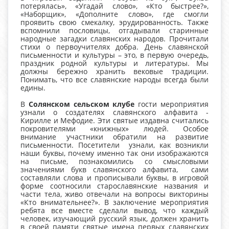
потерялась», «Угадай слово», «Кто быстрее?»,
«Наборщик», «Дополните слово», где смогли
проявить свою смекалку, эрудированность. Также
вспомнили пословицы, отгадывали старинные
народные загадки славянских народов. Прочитали
стихи о первоучителях добра. День славянской
письменности и культуры – это, в первую очередь,
праздник родной культуры и литературы. Мы
должны бережно хранить вековые традиции.
Понимать, что все славянские народы всегда были
едины.
В
Солянском сельском клубе
гости мероприятия
узнали о создателях славянского алфавита -
Кирилле и Мефодие. Эти святые издавна считались
покровителями «книжных» людей. Особое
внимание участники обратили на развитие
письменности. Посетители узнали, как возникли
наши буквы, почему именно так они изображаются
на письме, познакомились со смысловыми
значениями букв славянского алфавита, сами
составляли слова и прописывали буквы, в игровой
форме соотносили старославянские названия и
части тела, живо отвечали на вопросы викторины
«Кто внимательнее?». В заключение мероприятия
ребята все вместе сделали вывод, что каждый
человек, изучающий русский язык, должен хранить
в своей памяти святые имена первых славянских