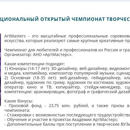
НАЦИОНАЛЬНЫЙ ОТКРЫТЫЙ ЧЕМПИОНАТ ТВОРЧЕ
ArtMasters - это масштабные профессиональные соревнов
искусства, которые реализуют самые крупные креативные пр
Чемпионат для любителей и профессионалов из России и гра
Организатор: АНО «АртМастерс».
Какие компетенции подходят:
1) Юниоры (14-17 лет): 3D-дизайнер, веб-дизайнер, видеомо
и медиа, клипмейкер, композитор популярной музыки, сцена
2) Основная (18-35 лет): веб-дизайнер, геймдизайнер, к
дизайнер, художник по гриму, художник по костюмам, художн
оператор кино и ТВ, копирайтер, стейдж-менеджер, с
компетенции: аранжировщик, фотограф и графический дизай
Какие бонусы:
- Призовой фонд - 23,75 млн. рублей, а также призы в
чемпионата;
- Стажировки с возможностью последующего трудоустройств
- Обучение и участие в проектах Академии АртМастерс;
- Дополнительные баллы при поступлении в творческие ВУЗ