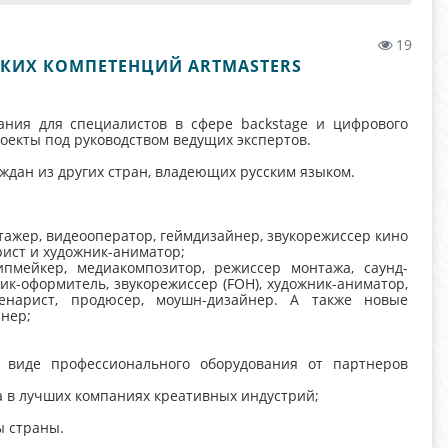
19
СКИХ КОМПЕТЕНЦИЙ ARTMASTERS
ания для специалистов в сфере backstage и цифрового
оекты под руководством ведущих экспертов.
ждан из других стран, владеющих русским языком.
нтажер, видеооператор, геймдизайнер, звукорежиссер кино
рист и художник-аниматор;
липмейкер, медиакомпозитор, режиссер монтажа, саунд-
ик-оформитель, звукорежиссер (FOH), художник-аниматор,
ценарист, продюсер, моушн-дизайнер. А также новые
нер;
 виде профессионального оборудования от партнеров
а в лучших компаниях креативных индустрий;
ы страны.