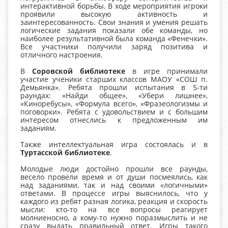
интерактивной борьбы. В ходе мероприятия игроки
проявили высокую активность и
заинтересованность. Свои знания и умения решать
логические задания показали обе команды, но
наиболее результативной была команда «Фенечки».
Все участники получили заряд позитива и
отличного настроения.
В
Соровской библиотеке
в игре принимали
участие ученики старших классов МАОУ «СОШ п.
Демьянка». Ребята прошли испытания в 5-ти
раундах: «Найди общее», «Убери лишнее»,
«Киноребусы», «Формула всего», «Фразеологизмы и
поговорки». Ребята с удовольствием и с большим
интересом отнеслись к предложенным им
заданиям.
Также интеллектуальная игра состоялась и в
Туртасской библиотеке
.
Молодые люди достойно прошли все раунды,
весело провели время и от души посмеялись, как
над заданиями, так и над своими «логичными»
ответами. В процессе игры выяснилось, что у
каждого из ребят разная логика, реакция и скорость
мысли: кто-то на все вопросы реагирует
молниеносно, а кому-то нужно поразмыслить и не
сразу выдать правильный ответ. Игры такого