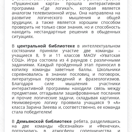
«Пушкинская карта» прошла интерактивная
программа «Где логика?», которая является
аналогом телевизионной игры. Она направлена на
развитие логического мышления и общей
эрудиции, а также является хорошим способом
проверить не только свои знания, но и способность
находить нестандартные решения в обыденных
ситуациях.
В
центральной библиотеке
в интеллектуальном
состязании приняли участие две команды –
учащиеся 8, 9 и 11 классов МАОУ «Уватская
СОШ». Игра состояла из 4 раундов с различными
заданиями. Каждый пройденный этап приносил в
копилку команды заветные баллы. Школьники
соревновались в знании пословиц и поговорок,
литературных произведений и фразеологизмов.
Благодаря силе мышления участники
интерактивной программы находили связь между
предметами, отгадывали зашифрованные послания
и прочие логические задачи, складывая картинки.
Неимоверную логику проявила учащаяся 9 «А»
класса Зарина Зиеева и, соответственно, ее команда
стала победителем!
В
Демьянской библиотеке
ребята, разделившись
на две команды «Всезнайки» и «Фенечки»,
погрузились в атмосферу соперничества и