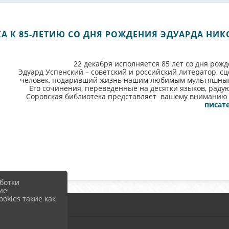
А К 85-ЛЕТИЮ СО ДНЯ РОЖДЕНИЯ ЭДУАРДА НИ
22 декабря исполняется 85 лет со дня рож
Эдуард Успенский – советский и российский литератор, сц
человек, подаривший жизнь нашим любимым мультяшным г
Его сочинения, переведенные на десятки языков, раду
Соровская библиотека представляет вашему внимани
писате
ботки
ие
okies такие как