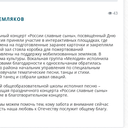
43
ЗЕМЛЯКОВ
льный концерт «России славные сыны», посвящённый Дню
ия приняли участие в интерактивных площадках, где
мена на подготовленные заранее карточки и закрепляли
й зал стояла коробка для пожертвований
авлены на поддержку мобилизованных земляков. В
ома культуры. Вокальная группа «Мелодия» исполнила
ловами благодарности к односельчанам обратилась
го района начальник управления по специальным
вучали тематические песни, танцы и стихи.
й танец и собрали шквал оваций.
ей общеобразовательной школы исполнил песню –
едущая праздничного концерта «России славные сыны»
ие в благотворительном концерте.
мы можем помочь тем, кому забота и внимание сейчас
сть наша любовь к Отечеству послужит общему благу.