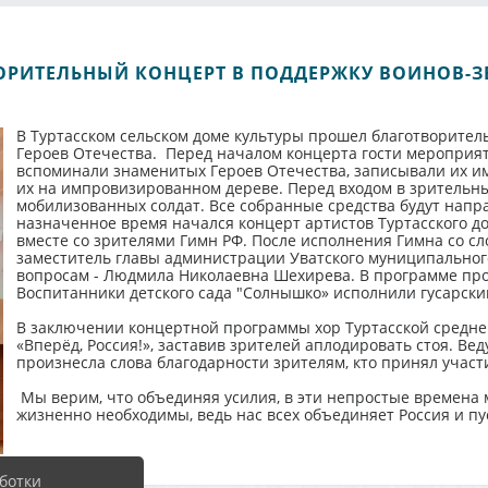
ОРИТЕЛЬНЫЙ КОНЦЕРТ В ПОДДЕРЖКУ ВОИНОВ-
В Туртасском сельском доме культуры прошел благотворите
Героев Отечества. Перед началом концерта гости мероприят
вспоминали знаменитых Героев Отечества, записывали их и
их на импровизированном дереве. Перед входом в зрительны
мобилизованных солдат. Все собранные средства будут напр
назначенное время начался концерт артистов Туртасского д
вместе со зрителями Гимн РФ. После исполнения Гимна со с
заместитель главы администрации Уватского муниципально
вопросам - Людмила Николаевна Шехирева. В программе проз
Воспитанники детского сада "Солнышко» исполнили гусарски
В заключении концертной программы хор Туртасской средн
«Вперёд, Россия!», заставив зрителей аплодировать стоя. В
произнесла слова благодарности зрителям, кто принял участ
Мы верим, что объединяя усилия, в эти непростые времена 
жизненно необходимы, ведь нас всех объединяет Россия и пу
ботки