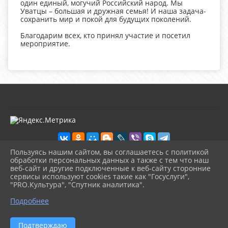
один единый, могучий Российский народ. Мы
Уватцы – большая и дружная семья! И наша задача-
сохранить мир и покой для будущих поколений.
Благодарим всех, кто принял участие и посетил
мероприятие.
Пользуясь нашим сайтом, вы соглашаетесь с политикой
обработки персональных данных а также с тем что наш
веб-сайт и другие подключенные к веб-сайту сторонние
2026 г. kultura-uvat.ru
сервисы используют cookies такие как "Госуслуги",
Вход
"PRO.Культура", "Спутник аналитика".
Карта сайта
^
Политика обработки персональных данных
Подробнее
Сделано на KubCMS
Разработка и поддержка
Подтверждаю