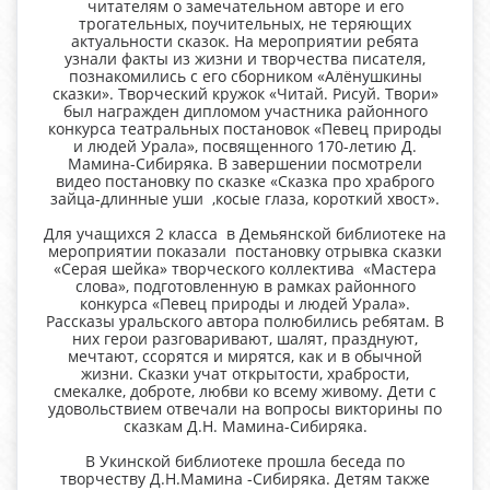
читателям о замечательном авторе и его
трогательных, поучительных, не теряющих
актуальности сказок. На мероприятии ребята
узнали факты из жизни и творчества писателя,
познакомились с его сборником «Алёнушкины
сказки». Творческий кружок «Читай. Рисуй. Твори»
был награжден дипломом участника районного
конкурса театральных постановок «Певец природы
и людей Урала», посвященного 170-летию Д.
Мамина-Сибиряка. В завершении посмотрели
видео постановку по сказке «Сказка про храброго
зайца-длинные уши ,косые глаза, короткий хвост».
Для учащихся 2 класса в Демьянской библиотеке на
мероприятии показали постановку отрывка сказки
«Серая шейка» творческого коллектива «Мастера
слова», подготовленную в рамках районного
конкурса «Певец природы и людей Урала».
Рассказы уральского автора полюбились ребятам. В
них герои разговаривают, шалят, празднуют,
мечтают, ссорятся и мирятся, как и в обычной
жизни. Сказки учат открытости, храбрости,
смекалке, доброте, любви ко всему живому. Дети с
удовольствием отвечали на вопросы викторины по
сказкам Д.Н. Мамина-Сибиряка.
В Укинской библиотеке прошла беседа по
творчеству Д.Н.Мамина -Сибиряка. Детям также