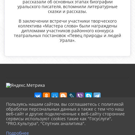
рассказали об основных этапах биографии
уральского писателя, вспомнили литературные
сказки и рассказы.
В заключении встречи участники творческого
коллектива «Мастера слова» были награждены
дипломами участников районного конкурса
театральных постановок «Певец природы и людей
Урала».
Пользуясь нашим сайтом, вы соглашаетесь с политикой
обработки персональных данных а также с тем что наш
веб-сайт и другие подключенные к веб-сайту сторонние
2026 г. kultura-uvat.ru
сервисы используют cookies такие как "Госуслуги",
Вход
"PRO.Культура", "Спутник аналитика".
Карта сайта
^
Политика обработки персональных данных
Подробнее