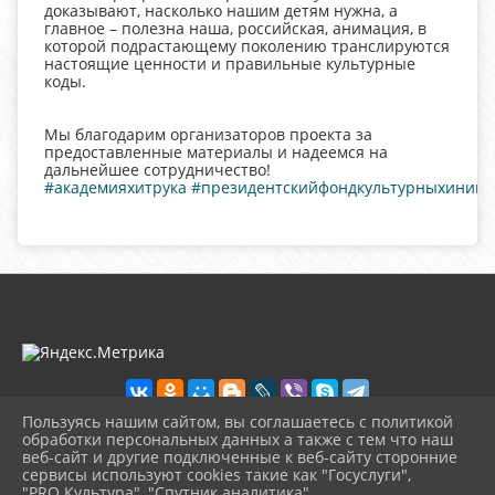
доказывают, насколько нашим детям нужна, а
главное – полезна наша, российская, анимация, в
которой подрастающему поколению транслируются
настоящие ценности и правильные культурные
коды.
Мы благодарим организаторов проекта за
предоставленные материалы и надеемся на
дальнейшее сотрудничество!
#академияхитрука
#президентскийфондкультурныхиници
Пользуясь нашим сайтом, вы соглашаетесь с политикой
обработки персональных данных а также с тем что наш
веб-сайт и другие подключенные к веб-сайту сторонние
2026 г. kultura-uvat.ru
сервисы используют cookies такие как "Госуслуги",
Вход
"PRO.Культура", "Спутник аналитика".