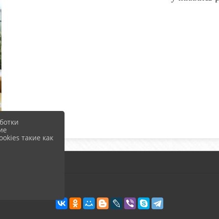
ботки
ие
okies такие как