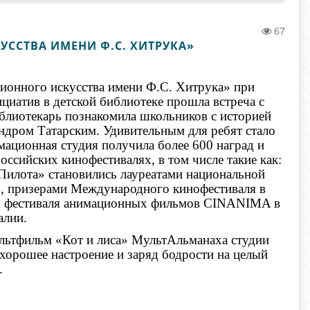
67
ССТВА ИМЕНИ Ф.С. ХИТРУКА»
ционного искусства имени Ф.С. Хитрука» при
циатив в детской библиотеке прошла встреча с
лиотекарь познакомила школьников с историей
андром Татарским. Удивительным для ребят стало
имационная студия получила более 600 наград и
сийских кинофестивалях, в том числе такие как:
Пилота» становились лауреатами национальной
, призерами Международного кинофестиваля в
го фестиваля анимационных фильмов CINANIMA в
алии.
льтфильм «Кот и лиса» МультАльманаха студии
хорошее настроение и заряд бодрости на целый
ь.