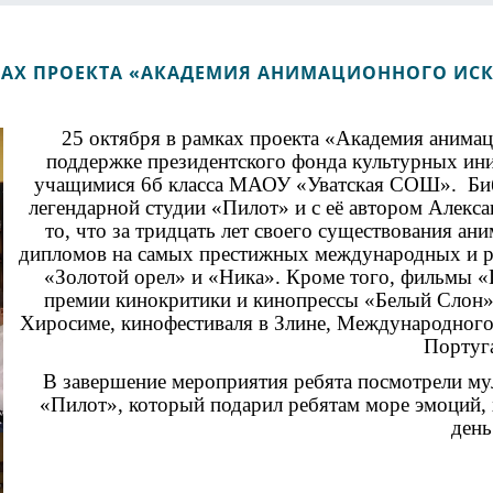
АХ ПРОЕКТА «АКАДЕМИЯ АНИМАЦИОННОГО ИСКУ
25 октября в рамках проекта «Академия анима
поддержке президентского фонда культурных ини
учащимися 6б класса МАОУ «Уватская СОШ». Биб
легендарной студии «Пилот» и с её автором Алекс
то, что за тридцать лет своего существования ан
дипломов на самых престижных международных и рос
«Золотой орел» и «Ника». Кроме того, фильмы «
премии кинокритики и кинопрессы «Белый Слон»
Хиросиме, кинофестиваля в Злине, Международно
Португ
В завершение мероприятия ребята посмотрели му
«Пилот», который подарил ребятам море эмоций, 
ден