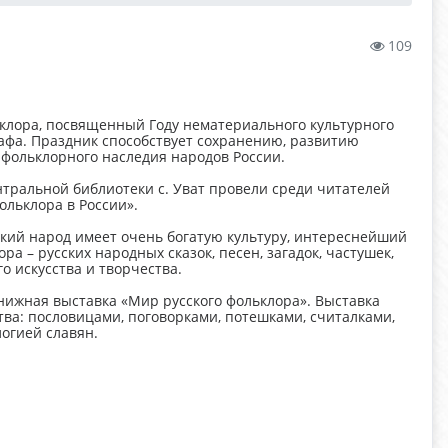
109
ьклора, посвященный Году нематериального культурного
афа. Праздник способствует сохранению, развитию
фольклорного наследия народов России.
тральной библиотеки с. Уват провели среди читателей
льклора в России».
ский народ имеет очень богатую культуру, интереснейший
а – русских народных сказок, песен, загадок, частушек,
о искусства и творчества.
ижная выставка «Мир русского фольклора». Выставка
ва: пословицами, поговорками, потешками, считалками,
огией славян.