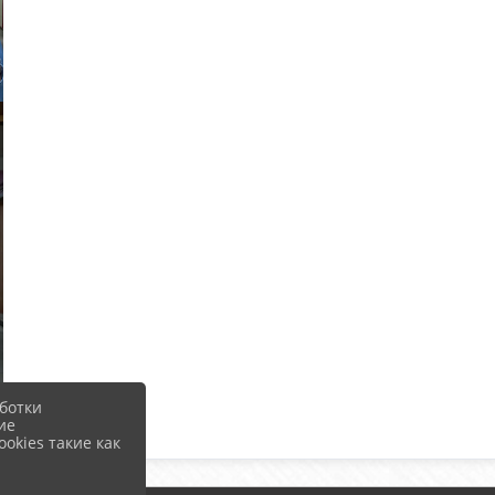
ботки
ие
okies такие как