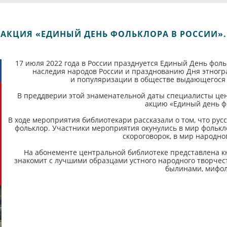
АКЦИЯ «ЕДИНЫЙ ДЕНЬ ФОЛЬКЛОРА В РОССИИ».
17 июля 2022 года в России празднуется Единый День фол
наследия народов России и празднованию Дня этногр
и популяризации в обществе выдающегося 
В преддверии этой знаменательной даты специалисты цен
акцию «Единый день фо
В ходе мероприятия библиотекари рассказали о том, что рус
фольклор. Участники мероприятия окунулись в мир фольклор
скороговорок, в мир народног
На абонементе центральной библиотеке представлена кн
знакомит с лучшими образцами устного народного творчест
былинами, мифол