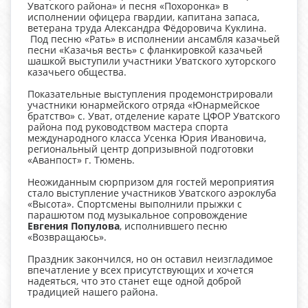
Уватского района» и песня «Похоронка» в
исполнении офицера гвардии, капитана запаса,
ветерана труда Александра Фёдоровича Куклина.
Под песню «Рать» в исполнении ансамбля казачьей
песни «Казачья весть» с фланкировкой казачьей
шашкой выступили участники Уватского хуторского
казачьего общества.
Показательные выступления продемонстрировали
участники юнармейского отряда «Юнармейское
братство» с. Уват, отделение карате ЦФОР Уватского
района под руководством мастера спорта
международного класса Усенка Юрия Ивановича,
региональный центр допризывной подготовки
«Аванпост» г. Тюмень.
Неожиданным сюрпризом для гостей мероприятия
стало выступление участников Уватского аэроклуба
«Высота». Спортсмены выполнили прыжки с
парашютом под музыкальное сопровождение
Евгени
я
Популов
а
, исполнившего песню
«Возвращаюсь».
Праздник закончился, но он оставил неизгладимое
впечатление у всех присутствующих и хочется
надеяться, что это станет еще одной доброй
традицией нашего района.