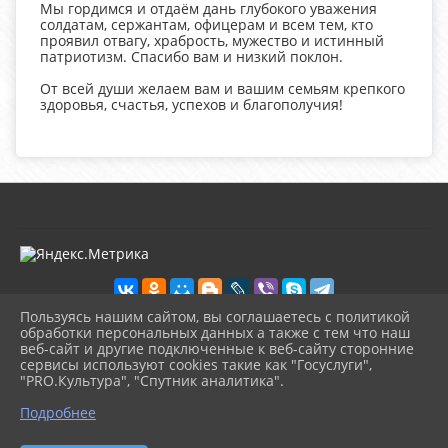
Мы гордимся и отдаём дань глубокого уважения
солдатам, сержантам, офицерам и всем тем, кто
проявил отвагу, храбрость, мужество и истинный
патриотизм. Спасибо вам и низкий поклон.
От всей души желаем вам и вашим семьям крепкого
здоровья, счастья, успехов и благополучия!
Пользуясь нашим сайтом, вы соглашаетесь с политикой
обработки персональных данных а также с тем что наш
веб-сайт и другие подключенные к веб-сайту сторонние
2026 г. kultura-uvat.ru
сервисы используют cookies такие как "Госуслуги",
Вход
"PRO.Культура", "Спутник аналитика".
Карта сайта
^
Политика обработки персональных данных
Подробнее
Сделано на KubCMS