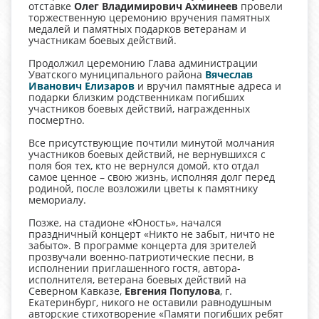
отставке
Олег Владимирович Ахминеев
провели
торжественную церемонию вручения памятных
медалей и памятных подарков ветеранам и
участникам боевых действий.
Продолжил церемонию Глава администрации
Уватского муниципального района
Вячеслав
Иванович Елизаров
и вручил памятные адреса и
подарки близким родственникам погибших
участников боевых действий, награжденных
посмертно.
Все присутствующие почтили минутой молчания
участников боевых действий, не вернувшихся с
поля боя тех, кто не вернулся домой, кто отдал
самое ценное – свою жизнь, исполняя долг перед
родиной, после возложили цветы к памятнику
мемориалу.
Позже, на стадионе «Юность», начался
праздничный концерт «Никто не забыт, ничто не
забыто». В программе концерта для зрителей
прозвучали военно-патриотические песни, в
исполнении приглашенного гостя, автора-
исполнителя, ветерана боевых действий на
Северном Кавказе,
Евгени
я
Популов
а
, г.
Екатеринбург, никого не оставили равнодушным
авторские стихотворение «Памяти погибших ребят