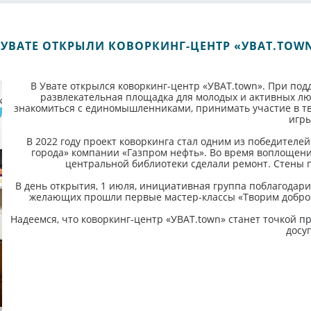
 УВАТЕ ОТКРЫЛИ КОВОРКИНГ-ЦЕНТР «УВАТ.TOW
В Увате открылся коворкинг-центр «УВАТ.town». При под
развлекательная площадка для молодых и активных люд
знакомиться с единомышленниками, принимать участие в тво
игры
В 2022 году проект коворкинга стал одним из победителе
города» компании «Газпром нефть». Во время воплощен
центральной библиотеки сделали ремонт. Стены 
В день открытия, 1 июля, инициативная группа поблагодари
желающих прошли первые мастер-классы «Творим добро»,
Надеемся, что коворкинг-центр «УВАТ.town» станет точкой п
досуг