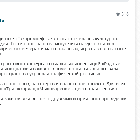
518
N»
держке «Газпромнефть-Хантоса» появилась культурно-
ей. Гости пространства могут читать здесь книги и
рческих вечерах и мастер-классах, играть в настольные
.
й грантового конкурса социальных инвестиций «Родные
ия инициативы в жизнь в помещении читального зала
пространства украсили графической росписью.
ла спонсоров, партнеров и волонтеров проекта. Для всех
 «Три аккорда», «Мыловарение – цветочная феерия».
ритяжения для встреч с друзьями и приятного проведения
а.