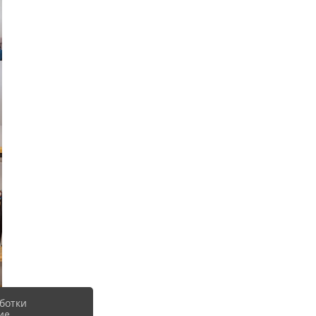
ботки
ие