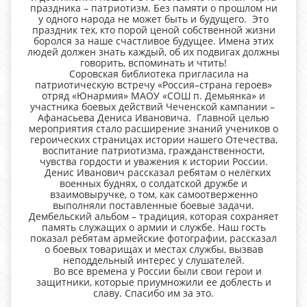
праздника – патриотизм. Без памяти о прошлом ни
у одного народа не может быть и будущего. Это
праздник тех, кто порой ценой собственной жизни
боролся за наше счастливое будущее. Имена этих
людей должен знать каждый, об их подвигах должны
говорить, вспоминать и чтить!
Соровская библиотека пригласила на
патриотическую встречу «Россия–страна героев»
отряд «Юнармия» МАОУ «СОШ п. Демьянка» и
участника боевых действий Чеченской кампании –
Афанасьева Дениса Ивановича. Главной целью
мероприятия стало расширение знаний учеников о
героических страницах истории нашего Отечества,
воспитание патриотизма, гражданственности,
чувства гордости и уважения к истории России.
Денис Иванович рассказал ребятам о нелёгких
военных буднях, о солдатской дружбе и
взаимовыручке, о том, как самоотверженно
выполняли поставленные боевые задачи.
Дембельский альбом – традиция, которая сохраняет
память служащих о армии и службе. Наш гость
показал ребятам армейские фотографии, рассказал
о боевых товарищах и местах службы, вызвав
неподдельный интерес у слушателей.
Во все времена у России были свои герои и
защитники, которые приумножили ее доблесть и
славу. Спасибо им за это.