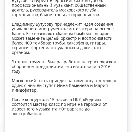
Бутусов – Лауреат Всероссийских конкурсов,
профессиональный музыкант, общественный
деятель, руководитель московского клуба
гармонистов, баянистов и аккордеонистов.
Владимиру Бутусову принадлежит идея создания
уникального инструмента-синтезатора на основе
баяна. Его называют «баяном-бомбой», он один
может заменить целый оркестр и воспроизвести
более 400 тембров: трубы, саксофона, гитары,
скрипки, фортепиано, ударных и даже стать
органом.
Этот инструмент был разработан на красноярском
оборонном предприятии, его изготовили в 2016
году.
Московский гость приедет на тюменскую землю не
один: с ним выступят Инна Каменева и Мария
Киндсфатер.
После концерта, в 15 часов, в ЦКД «Родник»
состоится мастер-класс по игре на гармони от
известного музыканта «От варгана до
электробаяна».