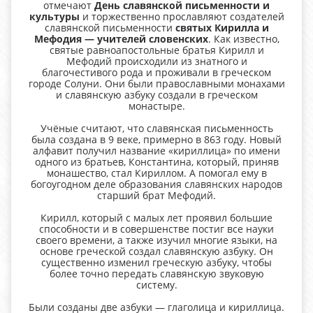
отмечают
День славянской письменности и
культуры
и торжественно прославляют создателей
славянской письменности
святых Кирилла и
Мефодия — учителей словенских
. Как известно,
святые равноапостольные братья Кирилл и
Мефодий происходили из знатного и
благочестивого рода и проживали в греческом
городе Солуни. Они были православными монахами
и славянскую азбуку создали в греческом
монастыре.
Учёные считают, что славянская письменность
была создана в 9 веке, примерно в 863 году. Новый
алфавит получил название «кириллица» по имени
одного из братьев, Константина, который, приняв
монашество, стал Кириллом. А помогал ему в
богоугодном деле образования славянских народов
старший брат Мефодий.
Кирилл, который с малых лет проявил большие
способности и в совершенстве постиг все науки
своего времени, а также изучил многие языки, на
основе греческой создал славянскую азбуку. Он
существенно изменил греческую азбуку, чтобы
более точно передать славянскую звуковую
систему.
Были созданы две азбуки — глаголица и кириллица.