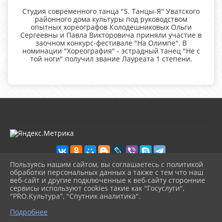
Студия современного танца "S. Танцы-Я" Уватского
районного дома культуры под руководством
опытных хореографов Колодешниковых Ольги
Сергеевны и Павла Викторовича приняли участие в
заочном конкурс-фестивале "На Олимпе". В
номинации "Хореография" - эстрадный танец "Не с
той ноги" получил звание Лауреата 1 степени.
Пользуясь нашим сайтом, вы соглашаетесь с политикой
обработки персональных данных а также с тем что наш
веб-сайт и другие подключенные к веб-сайту сторонние
2026 г. kultura-uvat.ru
сервисы используют cookies такие как "Госуслуги",
Вход
"PRO.Культура", "Спутник аналитика".
Карта сайта
^
Политика обработки персональных данных
Подробнее