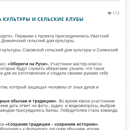
112
 КУЛЬТУРЫ И СЕЛЬСКИЕ КЛУБЫ
арте». Первыми к проекту присоединились Уватский
 Демьянский сельский дом культуры.
 культуры, Соровской сельский дом культуры и Солянский
ласс
«Обереги на Руси».
Участники мастер-класса
оторые будут служить оберегами, узнали, что такое
и для их изготовления и создали своими руками себе
гом, который защищал человека от злых духов и
дные обычаи и традиции»
. Во время квиза участникам
емя дать ответ на фото-, аудио- и видеовопросы, выбрав
омандам присуждались баллы. Победителем стала команда,
гра
«Сохраняя традиции – сохраним историю»
.
братились к фольклору, русским обычаям, играм,