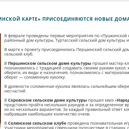
ИНСКОЙ КАРТЕ» ПРИСОЕДИНЯЮТСЯ НОВЫЕ ДОМА
В феврале проведены первые мероприятия по «Пушкинской к
районный дом культуры, Туртасский сельский дом культуры и
В марте к проекту присоединились Першинский сельский дом
сельский клуб.
В
Першинском сельском доме культуры
прошел мастер-к
познакомились с традицией создавать своими руками кукол, к
обереги, их виды и назначения, познакомились с материалам
оберег — соломенную куколку.
В древности соломенная куколка являлась сильнейшим обере
несчастий.
В
Соровском сельском доме культуры
прошел квиз «
Наро
предстояло пройти нескольких раундов и за определенное вр
их из нескольких вариантов. За каждый правильный ответ к
набравшая наибольшее количество очков.
В
Солянском сельском клубе
проведена познавательная и
Участники мероприятия совершили путешествие в старину, о