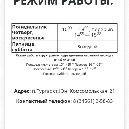
РЕЖИМ РАБОТЫ:
Понедельник -
00
00
10
— 18
, перерыв
четверг,
00
00
14
— 15
воскресенье
Пятница,
Выходной
суббота
Режим работы структурного подразделения на летний период с
01.06 по 31.08
00
00
00
00
Понедельник-четверг 10
-18
Перерыв 14
-15
00
00
00
00
Воскресенье 12
-21
Перерыв 15
-17
Пятница, суббота - выходной
Адрес:
п.Туртас ст.Юн. Комсомольская 21
Контактный телефон
: 8 (34561) 2-58-83