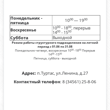
Понедельник -
00
00
10
— 19
пятница
00
00
10
- 18
, перерыв
Воскресенье
00
00
14
- 15
Суббота
Выходной
Режим работы структурного подразделения на летний
период с 01.06 по 31.08
00
00
Понедельник-четверг, воскресенье 10
-18
Перерыв
00
00
14
-15
Пятница, суббота - выходной
Адрес:
п.Туртас
, ул.Ленина, д.27
Контактный телефон
: 8 (34561) 25-8-06