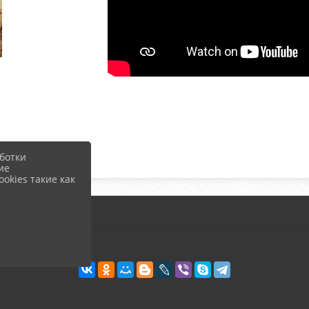
ботки
ие
okies такие как