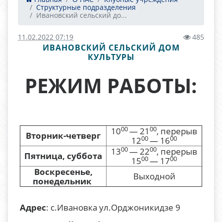
Структурные подразделения
Ивановский сельский до...
11.02.2022 07:19
485
ИВАНОВСКИЙ СЕЛЬСКИЙ ДОМ
КУЛЬТУРЫ
РЕЖИМ РАБОТЫ:
00
00
10
— 21
, перерыв
Вторник-четверг
00
00
12
— 16
00
00
13
— 22
, перерыв
Пятница, суббота
00
00
15
— 17
Воскресенье,
Выходной
понедельник
Адрес
: с.Ивановка ул.Орджоникидзе 9