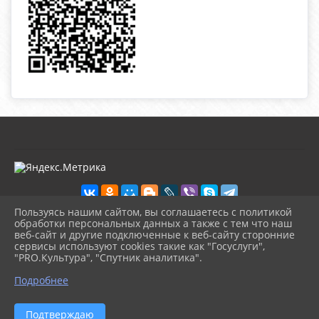
Пользуясь нашим сайтом, вы соглашаетесь с политикой
обработки персональных данных а также с тем что наш
веб-сайт и другие подключенные к веб-сайту сторонние
2026 г. kultura-uvat.ru
сервисы используют cookies такие как "Госуслуги",
Вход
"PRO.Культура", "Спутник аналитика".
Карта сайта
^
Политика обработки персональных данных
Подробнее
Сделано на KubCMS
Разработка и поддержка
Подтверждаю