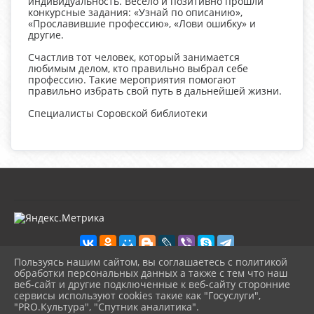
индивидуальность. Весело и позитивно прошли
конкурсные задания: «Узнай по описанию»,
«Прославившие профессию», «Лови ошибку» и
другие.
Счастлив тот человек, который занимается
любимым делом, кто правильно выбрал себе
профессию. Такие мероприятия помогают
правильно избрать свой путь в дальнейшей жизни.
Специалисты Соровской библиотеки
Пользуясь нашим сайтом, вы соглашаетесь с политикой
обработки персональных данных а также с тем что наш
веб-сайт и другие подключенные к веб-сайту сторонние
2026 г. kultura-uvat.ru
сервисы используют cookies такие как "Госуслуги",
Вход
"PRO.Культура", "Спутник аналитика".
Карта сайта
^