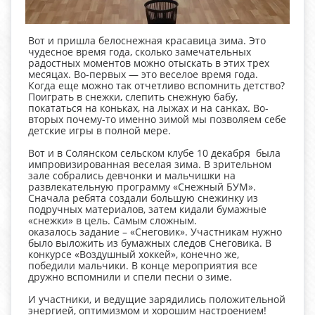
Вот и пришла белоснежная красавица зима. Это
чудесное время года, сколько замечательных
радостных моментов можно отыскать в этих трех
месяцах. Во-первых — это веселое время года.
Когда еще можно так отчетливо вспомнить детство?
Поиграть в снежки, слепить снежную бабу,
покататься на коньках, на лыжах и на санках. Во-
вторых почему-то именно зимой мы позволяем себе
детские игры в полной мере.
Вот и в Солянском сельском клубе 10 декабря была
импровизированная веселая зима. В зрительном
зале собрались девчонки и мальчишки на
развлекательную программу «Снежный БУМ».
Сначала ребята создали большую снежинку из
подручных материалов, затем кидали бумажные
«снежки» в цель. Самым сложным.
оказалось задание – «Снеговик». Участникам нужно
было выложить из бумажных следов Снеговика. В
конкурсе «Воздушный хоккей», конечно же,
победили мальчики. В конце мероприятия все
дружно вспомнили и спели песни о зиме.
И участники, и ведущие зарядились положительной
энергией, оптимизмом и хорошим настроением!