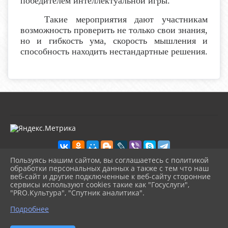
победителем интеллектуальной игры.
Такие мероприятия дают участникам
возможность проверить не только свои знания,
но и гибкость ума, скорость мышления и
способность находить нестандартные решения.
Пользуясь нашим сайтом, вы соглашаетесь с политикой
обработки персональных данных а также с тем что наш
веб-сайт и другие подключенные к веб-сайту сторонние
2026 г. kultura-uvat.ru
сервисы используют cookies такие как "Госуслуги",
Вход
"PRO.Культура", "Спутник аналитика".
Карта сайта
^
Политика обработки персональных данных
Подробнее
Сделано на KubCMS