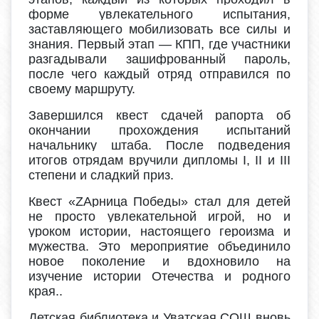
форме увлекательного испытания,
заставляющего мобилизовать все силы и
знания. Первый этап — КПП, где участники
разгадывали зашифрованный пароль,
после чего каждый отряд отправился по
своему маршруту.
Завершился квест сдачей рапорта об
окончании прохождения испытаний
начальнику штаба. После подведения
итогов отрядам вручили дипломы
I
,
II
и
III
степени и сладкий приз.
Квест «ZAрница Победы» стал для детей
не просто увлекательной игрой, но и
уроком истории, настоящего героизма и
мужества. Это мероприятие объединило
новое поколение и вдохновило на
изучение истории Отечества и родного
края..
Детская библиотека и Уватская СОШ вновь