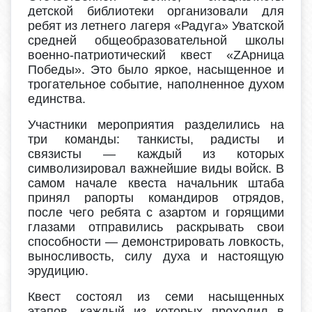
детской библиотеки организовали для
ребят из летнего лагеря «Радуга» Уватской
средней общеобразовательной школы
военно-патриотический квест «ZAрница
Победы». Это было яркое, насыщенное и
трогательное событие, наполненное духом
единства.
Участники мероприятия разделились на
три команды: танкисты, радисты и
связисты — каждый из которых
символизировал важнейшие виды войск. В
самом начале квеста начальник штаба
принял рапорты командиров отрядов,
после чего ребята с азартом и горящими
глазами отправились раскрывать свои
способности — демонстрировать ловкость,
выносливость, силу духа и настоящую
эрудицию.
Квест состоял из семи насыщенных
этапов, каждый из которых проходил в